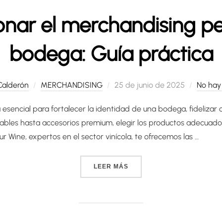
nar el merchandising pe
bodega: Guía práctica
Publicado
Calderón
MERCHANDISING
25 de junio de 2025
No hay
el
esencial para fortalecer la identidad de una bodega, fidelizar c
zables hasta accesorios premium, elegir los productos adecuado
 Wine, expertos en el sector vinícola, te ofrecemos las …
«CÓMO SELECCIONAR EL M
LEER MÁS