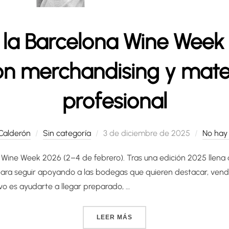
la Barcelona Wine Week
on merchandising y mater
profesional
Publicado
Calderón
Sin categoría
3 de diciembre de 2025
No hay
el
Wine Week 2026 (2–4 de febrero). Tras una edición 2025 llena
para seguir apoyando a las bodegas que quieren destacar, ven
ivo es ayudarte a llegar preparado, …
«NOS VEMOS EN LA BARCE
LEER MÁS