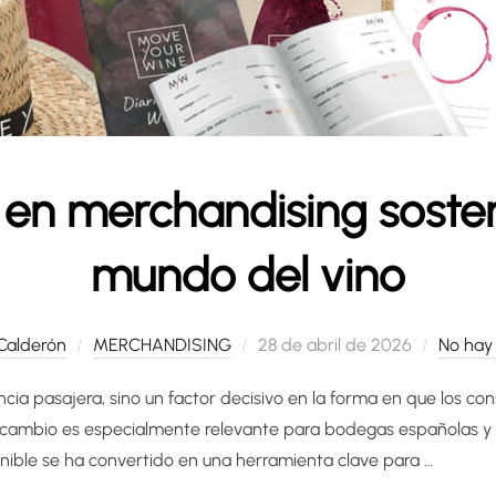
en merchandising sosten
mundo del vino
Publicado
Calderón
MERCHANDISING
28 de abril de 2026
No hay
el
ncia pasajera, sino un factor decisivo en la forma en que los c
 cambio es especialmente relevante para bodegas españolas y 
enible se ha convertido en una herramienta clave para …