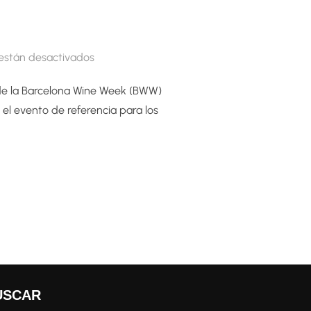
están desactivados
de la Barcelona Wine Week (BWW)
s el evento de referencia para los
 EN LA BARCELONA WINE WEEK 2025!»
USCAR