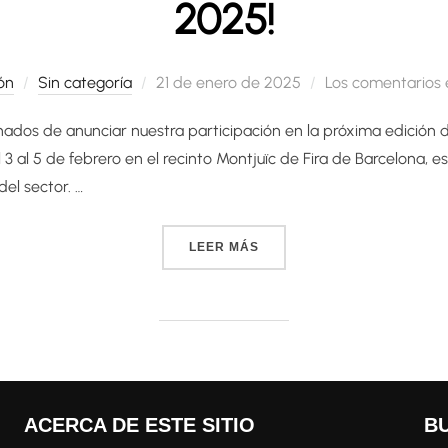
2025!
Publicado
ón
Sin categoría
21 de enero de 2025
Los comentarios 
el
dos de anunciar nuestra participación en la próxima edición 
 3 al 5 de febrero en el recinto Montjuïc de Fira de Barcelona, e
del sector. …
«¡MOVE YOUR WINE ESTARÁ
LEER MÁS
ACERCA DE ESTE SITIO
B